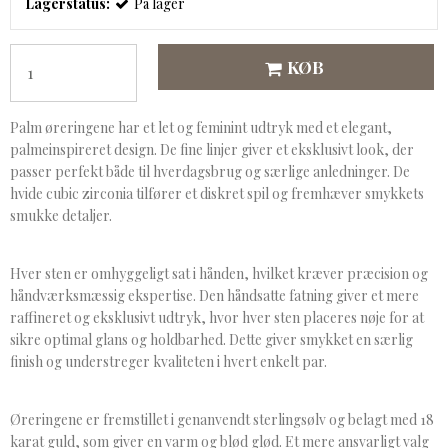
Lagerstatus:
På lager
KØB
Palm øreringene har et let og feminint udtryk med et elegant,
palmeinspireret design. De fine linjer giver et eksklusivt look, der
passer perfekt både til hverdagsbrug og særlige anledninger. De
hvide cubic zirconia tilfører et diskret spil og fremhæver smykkets
smukke detaljer.
Hver sten er omhyggeligt sat i hånden, hvilket kræver præcision og
håndværksmæssig ekspertise. Den håndsatte fatning giver et mere
raffineret og eksklusivt udtryk, hvor hver sten placeres nøje for at
sikre optimal glans og holdbarhed. Dette giver smykket en særlig
finish og understreger kvaliteten i hvert enkelt par.
Øreringene er fremstillet i genanvendt sterlingsølv og belagt med 18
karat guld, som giver en varm og blød glød. Et mere ansvarligt valg