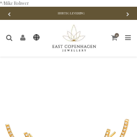
*/Mike Rohwer
HURTIG LEVERING
0