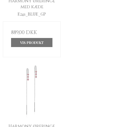
Harmony øreringe
med kæde
E241_BLUE_GP
889,00 DKK
VIS PRODUKT
Harmony øreringe