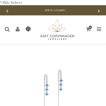
*/Mike Rohwer
HURTIG LEVERING
0