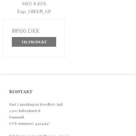
med kæde
E241_GREEN_GP
889,00 DKK
VIS PRODUKT
Kontakt
East Copenhagen Jewellery ApS
2300 København S
Danmark
CVR-nummer
:
44941147