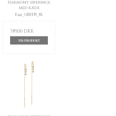
Harmony øreringe
med kæde
E241_GREEN_SL
789,00 DKK
VIS PRODUKT