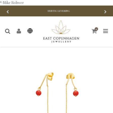
*/Mike Rohwer
HURTIG LEVERING
0