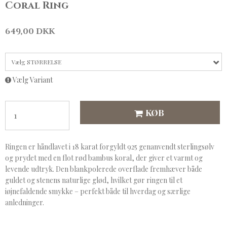
Coral Ring
649,00 DKK
Vælg STØRRELSE
Vælg Variant
KØB
Ringen er håndlavet i 18 karat forgyldt 925 genanvendt sterlingsølv
og prydet med en flot rød bambus koral, der giver et varmt og
levende udtryk. Den blankpolerede overflade fremhæver både
guldet og stenens naturlige glød, hvilket gør ringen til et
iøjnefaldende smykke – perfekt både til hverdag og særlige
anledninger.