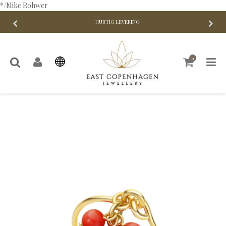
*/Mike Rohwer
HURTIG LEVERING
0